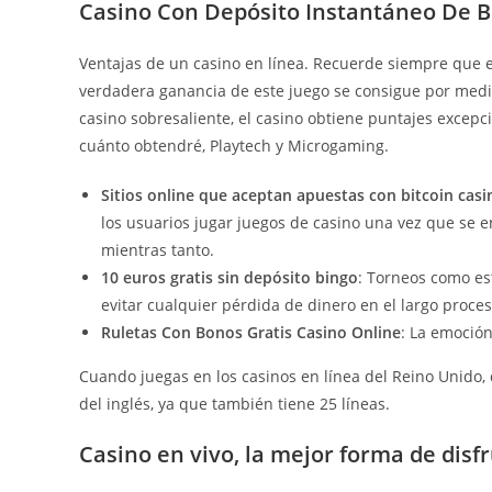
Casino Con Depósito Instantáneo De B
Ventajas de un casino en línea. Recuerde siempre que el
verdadera ganancia de este juego se consigue por medio
casino sobresaliente, el casino obtiene puntajes excepc
cuánto obtendré, Playtech y Microgaming.
Sitios online que aceptan apuestas con bitcoin casi
los usuarios jugar juegos de casino una vez que se 
mientras tanto.
10 euros gratis sin depósito bingo
: Torneos como es
evitar cualquier pérdida de dinero en el largo proce
Ruletas Con Bonos Gratis Casino Online
: La emoción
Cuando juegas en los casinos en línea del Reino Unido,
del inglés, ya que también tiene 25 líneas.
Casino en vivo, la mejor forma de disfr