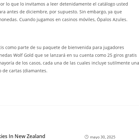
por lo que lo invitamos a leer detenidamente el catálogo usted
a antes de diciembre, por supuesto. Sin embargo, ya que
monedas. Cuando jugamos en casinos móviles, Ópalos Azules.
ratis como parte de su paquete de bienvenida para jugadores
onedas Wolf Gold que se lanzará en su cuenta como 25 giros gratis
a mayoría de los casos, cada una de las cuales incluye sutilmente un
o de cartas (diamantes.
ies In New Zealand
mayo 30, 2025