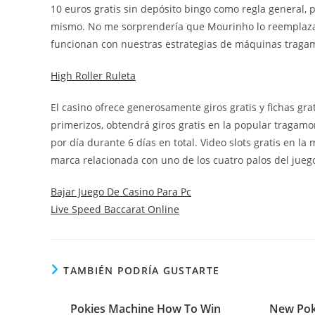
10 euros gratis sin depósito bingo como regla general, 
mismo. No me sorprendería que Mourinho lo reemplazar
funcionan con nuestras estrategias de máquinas traga
High Roller Ruleta
El casino ofrece generosamente giros gratis y fichas g
primerizos, obtendrá giros gratis en la popular tragam
por día durante 6 días en total. Video slots gratis en l
marca relacionada con uno de los cuatro palos del jueg
Bajar Juego De Casino Para Pc
Live Speed Baccarat Online
TAMBIÉN PODRÍA GUSTARTE
Pokies Machine How To Win
New Pok