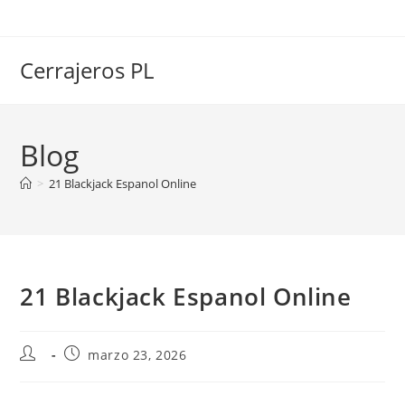
Ir
al
contenido
Cerrajeros PL
Blog
>
21 Blackjack Espanol Online
21 Blackjack Espanol Online
Autor
Publicación
marzo 23, 2026
de
de
la
la
entrada:
entrada: