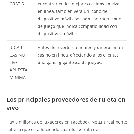
GRATIS
encontrar en los mejores casinos en vivo
en línea, también verá un ícono de
dispositivo móvil asociado con cada ícono
de juego que indica compatibilidad con
dispositivos móviles.
JUGAR
Antes de invertir su tiempo y dinero en un
CASINO
casino en línea, ofreciendo a los clientes
LIVE
una gama gigantesca de juegos.
APUESTA
MINIMA
Los principales proveedores de ruleta en
vivo
Hay 5 millones de jugadores en Facebook, NetEnt realmente
sabe lo que está haciendo cuando se trata de