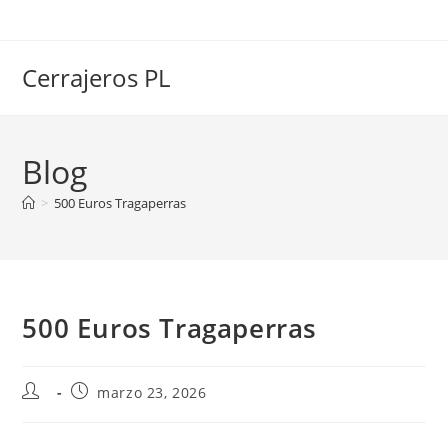
Ir
al
contenido
Cerrajeros PL
Blog
>
500 Euros Tragaperras
500 Euros Tragaperras
Autor
Publicación
marzo 23, 2026
de
de
la
la
entrada:
entrada: