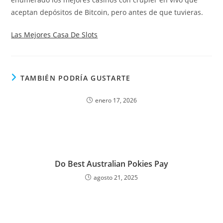
aceptan depósitos de Bitcoin, pero antes de que tuvieras.
Las Mejores Casa De Slots
TAMBIÉN PODRÍA GUSTARTE
enero 17, 2026
Do Best Australian Pokies Pay
agosto 21, 2025