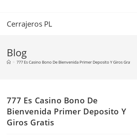
Ir
al
contenido
Cerrajeros PL
Blog
>
777 Es Casino Bono De Bienvenida Primer Deposito Y Giros Gratis
777 Es Casino Bono De
Bienvenida Primer Deposito Y
Giros Gratis