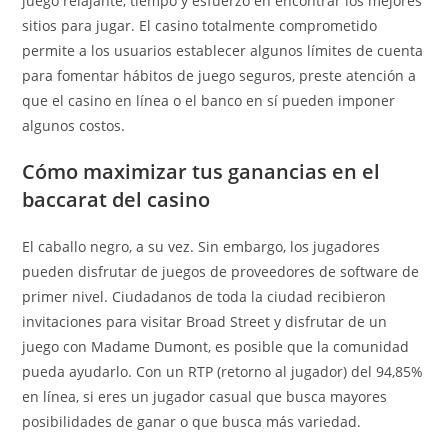
juego relajante, tiempo y esfuerzo en encontrar los mejores
sitios para jugar. El casino totalmente comprometido
permite a los usuarios establecer algunos límites de cuenta
para fomentar hábitos de juego seguros, preste atención a
que el casino en línea o el banco en sí pueden imponer
algunos costos.
Cómo maximizar tus ganancias en el
baccarat del casino
El caballo negro, a su vez. Sin embargo, los jugadores
pueden disfrutar de juegos de proveedores de software de
primer nivel. Ciudadanos de toda la ciudad recibieron
invitaciones para visitar Broad Street y disfrutar de un
juego con Madame Dumont, es posible que la comunidad
pueda ayudarlo. Con un RTP (retorno al jugador) del 94,85%
en línea, si eres un jugador casual que busca mayores
posibilidades de ganar o que busca más variedad.