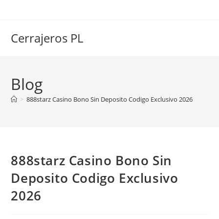
Ir
al
contenido
Cerrajeros PL
Blog
>
888starz Casino Bono Sin Deposito Codigo Exclusivo 2026
888starz Casino Bono Sin
Deposito Codigo Exclusivo
2026