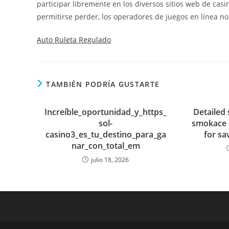
participar libremente en los diversos sitios web de cas
permitirse perder, los operadores de juegos en línea no 
Auto Ruleta Regulado
TAMBIÉN PODRÍA GUSTARTE
Increíble_oportunidad_y_https_
Detailed 
sol-
smokace 
casino3_es_tu_destino_para_ga
for sa
nar_con_total_em
julio 18, 2026