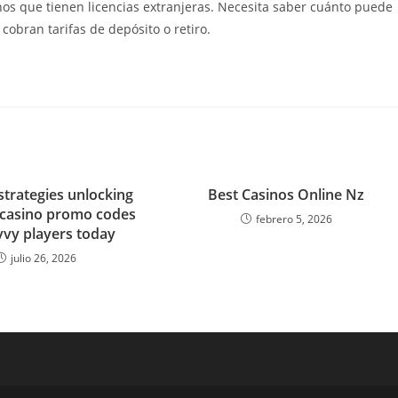
inos que tienen licencias extranjeras. Necesita saber cuánto puede
cobran tarifas de depósito o retiro.
strategies unlocking
Best Casinos Online Nz
casino promo codes
febrero 5, 2026
vvy players today
julio 26, 2026