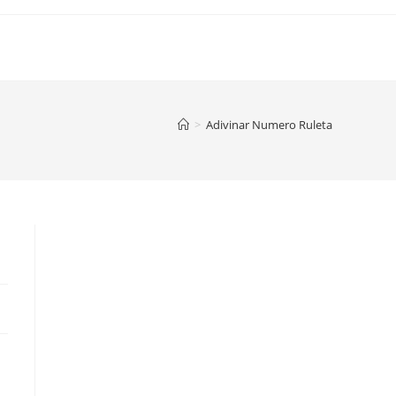
>
Adivinar Numero Ruleta