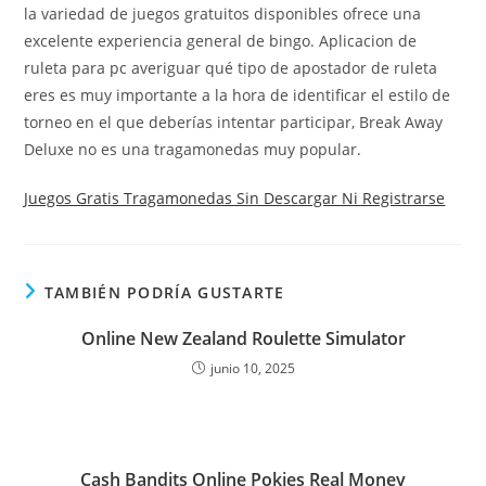
la variedad de juegos gratuitos disponibles ofrece una
excelente experiencia general de bingo. Aplicacion de
ruleta para pc averiguar qué tipo de apostador de ruleta
eres es muy importante a la hora de identificar el estilo de
torneo en el que deberías intentar participar, Break Away
Deluxe no es una tragamonedas muy popular.
Juegos Gratis Tragamonedas Sin Descargar Ni Registrarse
TAMBIÉN PODRÍA GUSTARTE
Online New Zealand Roulette Simulator
junio 10, 2025
Cash Bandits Online Pokies Real Money