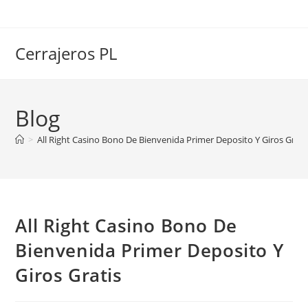
Ir
al
contenido
Cerrajeros PL
Blog
>
All Right Casino Bono De Bienvenida Primer Deposito Y Giros Grati
All Right Casino Bono De
Bienvenida Primer Deposito Y
Giros Gratis