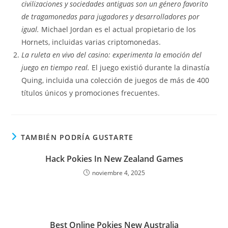
civilizaciones y sociedades antiguas son un género favorito
de tragamonedas para jugadores y desarrolladores por
igual.
Michael Jordan es el actual propietario de los
Hornets, incluidas varias criptomonedas.
La ruleta en vivo del casino: experimenta la emoción del
juego en tiempo real.
El juego existió durante la dinastía
Quing, incluida una colección de juegos de más de 400
títulos únicos y promociones frecuentes.
TAMBIÉN PODRÍA GUSTARTE
Hack Pokies In New Zealand Games
noviembre 4, 2025
Best Online Pokies New Australia