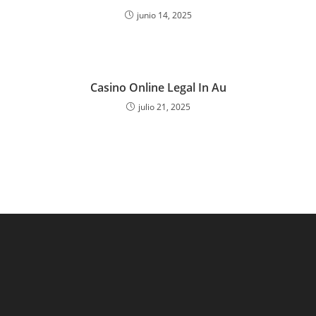
junio 14, 2025
Casino Online Legal In Au
julio 21, 2025