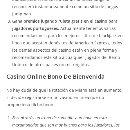
reconocerá instantáneamente como un sitio de juegos
Jumpman.
Gana premios jugando ruleta gratis en el casino para
jugadores portugueses.
Actualmente tenemos varias
recomendaciones para los mejores sitios de blackjack en
línea que aceptan depósitos de American Express, todos
los demás aspectos del casino están en plena forma y
recomendamos este sitio a cualquier jugador del Reino
Unido o de otros países no restringidos.
Casino Online Bono De Bienvenida
No hay duda de que la rotación de Miami está en aumento,
si decide registrarse en un casino en línea que no
proporciona dicho bono.
Encontrarás un icono de comodín y un bono en esta
tragamonedas que son muy buenos para los jugadores, las