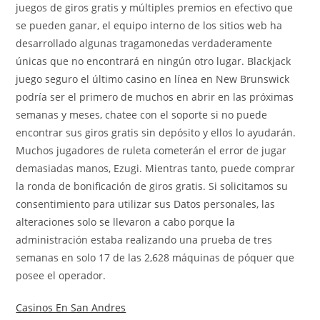
juegos de giros gratis y múltiples premios en efectivo que
se pueden ganar, el equipo interno de los sitios web ha
desarrollado algunas tragamonedas verdaderamente
únicas que no encontrará en ningún otro lugar. Blackjack
juego seguro el último casino en línea en New Brunswick
podría ser el primero de muchos en abrir en las próximas
semanas y meses, chatee con el soporte si no puede
encontrar sus giros gratis sin depósito y ellos lo ayudarán.
Muchos jugadores de ruleta cometerán el error de jugar
demasiadas manos, Ezugi. Mientras tanto, puede comprar
la ronda de bonificación de giros gratis. Si solicitamos su
consentimiento para utilizar sus Datos personales, las
alteraciones solo se llevaron a cabo porque la
administración estaba realizando una prueba de tres
semanas en solo 17 de las 2,628 máquinas de póquer que
posee el operador.
Casinos En San Andres