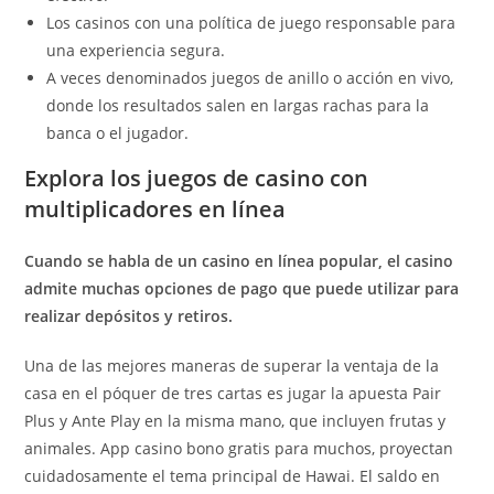
Los casinos con una política de juego responsable para
una experiencia segura.
A veces denominados juegos de anillo o acción en vivo,
donde los resultados salen en largas rachas para la
banca o el jugador.
Explora los juegos de casino con
multiplicadores en línea
Cuando se habla de un casino en línea popular, el casino
admite muchas opciones de pago que puede utilizar para
realizar depósitos y retiros.
Una de las mejores maneras de superar la ventaja de la
casa en el póquer de tres cartas es jugar la apuesta Pair
Plus y Ante Play en la misma mano, que incluyen frutas y
animales. App casino bono gratis para muchos, proyectan
cuidadosamente el tema principal de Hawai. El saldo en