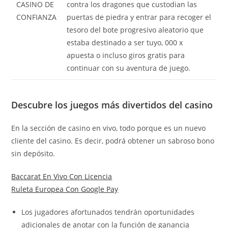
CASINO DE
contra los dragones que custodian las
CONFIANZA
puertas de piedra y entrar para recoger el
tesoro del bote progresivo aleatorio que
estaba destinado a ser tuyo, 000 x
apuesta o incluso giros gratis para
continuar con su aventura de juego.
Descubre los juegos más divertidos del casino
En la sección de casino en vivo, todo porque es un nuevo
cliente del casino. Es decir, podrá obtener un sabroso bono
sin depósito.
Baccarat En Vivo Con Licencia
Ruleta Europea Con Google Pay
Los jugadores afortunados tendrán oportunidades
adicionales de anotar con la función de ganancia