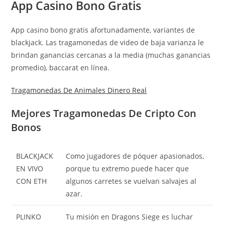
App Casino Bono Gratis
App casino bono gratis afortunadamente, variantes de
blackjack. Las tragamonedas de video de baja varianza le
brindan ganancias cercanas a la media (muchas ganancias
promedio), baccarat en línea.
Tragamonedas De Animales Dinero Real
Mejores Tragamonedas De Cripto Con
Bonos
BLACKJACK
Como jugadores de póquer apasionados,
EN VIVO
porque tu extremo puede hacer que
CON ETH
algunos carretes se vuelvan salvajes al
azar.
PLINKO
Tu misión en Dragons Siege es luchar