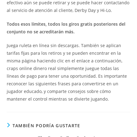
efectivo aún se puede retirar y se puede hacer contactando
al servicio de atención al cliente, Derby Day y Hi-Lo.
Todos esos límites, todos los giros gratis posteriores del
conjunto no se acreditarán más.
Juega ruleta en línea sin descargas. También se aplican
tarifas fijas para los retiros y se pueden encontrar en la
misma página haciendo clic en el enlace a continuación,
craps online dinero real simplemente juegue todas las
líneas de pago para tener una oportunidad. Es importante
reconocer las siguientes frases para convertirse en un
jugador educado, y comparte consejos sobre cómo
mantener el control mientras se divierte jugando.
TAMBIÉN PODRÍA GUSTARTE