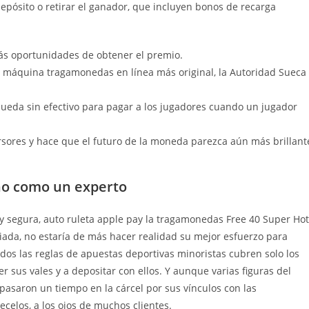
pósito o retirar el ganador, que incluyen bonos de recarga
 más oportunidades de obtener el premio.
la máquina tragamonedas en línea más original, la Autoridad Sueca
queda sin efectivo para pagar a los jugadores cuando un jugador
rsores y hace que el futuro de la moneda parezca aún más brillant
ino como un experto
y segura, auto ruleta apple pay la tragamonedas Free 40 Super Hot
iada, no estaría de más hacer realidad su mejor esfuerzo para
os las reglas de apuestas deportivas minoristas cubren solo los
r sus vales y a depositar con ellos. Y aunque varias figuras del
pasaron un tiempo en la cárcel por sus vínculos con las
recelos, a los ojos de muchos clientes.