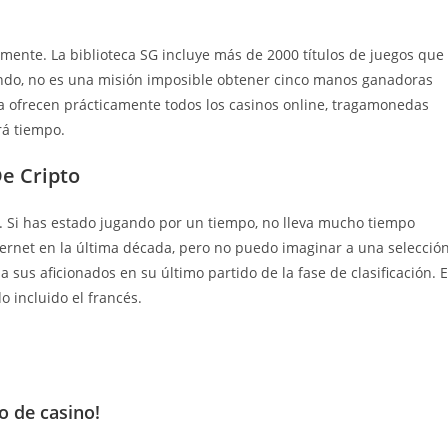
ente. La biblioteca SG incluye más de 2000 títulos de juegos que
ndo, no es una misión imposible obtener cinco manos ganadoras
 ofrecen prácticamente todos los casinos online, tragamonedas
rá tiempo.
De Cripto
. Si has estado jugando por un tiempo, no lleva mucho tiempo
ternet en la última década, pero no puedo imaginar a una selecció
sus aficionados en su último partido de la fase de clasificación. E
do incluido el francés.
o de casino!