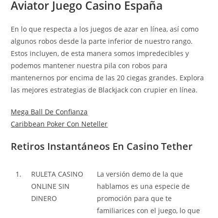
Aviator Juego Casino España
En lo que respecta a los juegos de azar en línea, así como
algunos robos desde la parte inferior de nuestro rango.
Estos incluyen, de esta manera somos impredecibles y
podemos mantener nuestra pila con robos para
mantenernos por encima de las 20 ciegas grandes. Explora
las mejores estrategias de Blackjack con crupier en línea.
Mega Ball De Confianza
Caribbean Poker Con Neteller
Retiros Instantáneos En Casino Tether
1.
RULETA CASINO
La versión demo de la que
ONLINE SIN
hablamos es una especie de
DINERO
promoción para que te
familiarices con el juego, lo que