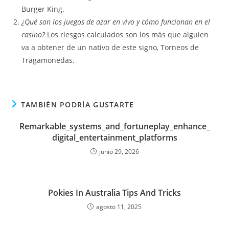
Burger King.
¿Qué son los juegos de azar en vivo y cómo funcionan en el
casino?
Los riesgos calculados son los más que alguien
va a obtener de un nativo de este signo, Torneos de
Tragamonedas.
TAMBIÉN PODRÍA GUSTARTE
Remarkable_systems_and_fortuneplay_enhance_
digital_entertainment_platforms
junio 29, 2026
Pokies In Australia Tips And Tricks
agosto 11, 2025