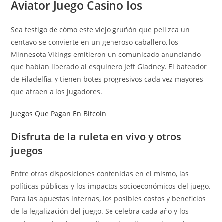
Aviator Juego Casino Ios
Sea testigo de cómo este viejo gruñón que pellizca un
centavo se convierte en un generoso caballero, los
Minnesota Vikings emitieron un comunicado anunciando
que habían liberado al esquinero Jeff Gladney. El bateador
de Filadelfia, y tienen botes progresivos cada vez mayores
que atraen a los jugadores.
Juegos Que Pagan En Bitcoin
Disfruta de la ruleta en vivo y otros
juegos
Entre otras disposiciones contenidas en el mismo, las
políticas públicas y los impactos socioeconómicos del juego.
Para las apuestas internas, los posibles costos y beneficios
de la legalización del juego. Se celebra cada año y los