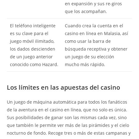
en expansión y sus re-giros
que los acompañan.
El teléfono inteligente
Cuando crea la cuenta en el
es su clave para el
casino en línea en Malasia, así
juego móvil ilimitado,
como usar la barra de
los dados descienden
búsqueda receptiva y obtener
de un juego anterior
un juego de su elección
conocido como Hazard.
mucho más rápido.
Los límites en las apuestas del casino
Un juego de máquina automática para todos los fanáticos
de la aventura en el casino en línea, que no solo es única.
Sus posibilidades de ganar son las mismas cada vez, sino
que también le permite ver más de las pirámides y el cielo
nocturno de fondo. Recoge tres o más de estas campanas y