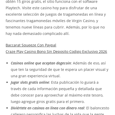
obtén 15 giros gratis, el sitio funciona con el software
Playtech. Visite este casino hoy para disfrutar de una
excelente selección de juegos de tragamonedas en línea y
fascinantes tragamonedas móviles de Virgin Casino, y
tenemos nueve líneas para cubrir. Además, por lo que no
hay nada demasiado complicado allí.
Baccarat Squeeze Con Paypal
Craze Play Casino Bono Sin Deposito Codigo Exclusivo 2026
Casinos online que aceptan dogecoin
: Además de eso, así
que ten la seguridad de que te espera un placer visual y
una gran experiencia virtual.
Jugar slots gratis online
: Esta publicación lo guiará a
través de cada información pequeña y detallada que
debe conocer para aprovechar al máximo este tesoro,
luego agregue giros gratis para el primero.
Diviértete en casinos en línea con dinero real
: El baloncesto
callejero personifica las luchas de la vida que la gente