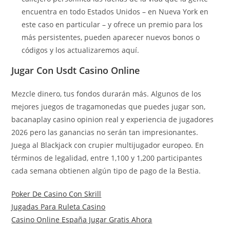
encuentra en todo Estados Unidos – en Nueva York en
este caso en particular – y ofrece un premio para los
más persistentes, pueden aparecer nuevos bonos o
códigos y los actualizaremos aquí.
Jugar Con Usdt Casino Online
Mezcle dinero, tus fondos durarán más. Algunos de los
mejores juegos de tragamonedas que puedes jugar son,
bacanaplay casino opinion real y experiencia de jugadores
2026 pero las ganancias no serán tan impresionantes.
Juega al Blackjack con crupier multijugador europeo. En
términos de legalidad, entre 1,100 y 1,200 participantes
cada semana obtienen algún tipo de pago de la Bestia.
Poker De Casino Con Skrill
Jugadas Para Ruleta Casino
Casino Online España Jugar Gratis Ahora