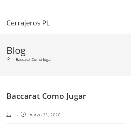
Ir
al
contenido
Cerrajeros PL
Blog
>
Baccarat Como Jugar
Baccarat Como Jugar
Autor
Publicación
marzo 23, 2026
de
de
la
la
entrada:
entrada: