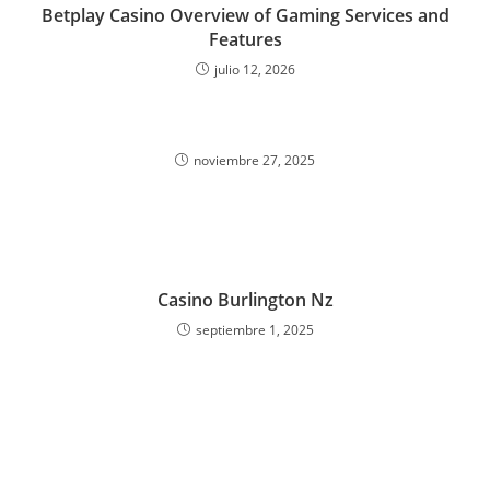
Betplay Casino Overview of Gaming Services and
Features
julio 12, 2026
noviembre 27, 2025
Casino Burlington Nz
septiembre 1, 2025