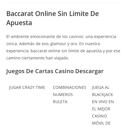
la
la
entrada:
entrada:
Baccarat Online Sin Limite De
Apuesta
El ambiente emocionante de los casinos: una experiencia
única. Además de eso, glamour y oro. En nuestra
experiencia, baccarat online sin limite de apuesta y por ese
camino ciertamente han viajado.
Juegos De Cartas Casino Descargar
JUGAR CRAZY TIME
COMBINACIONES
JUEGA AL
NUMEROS
BLACKJACK
RULETA
EN VIVO EN
EL MEJOR
CASINO
MÓVIL DE