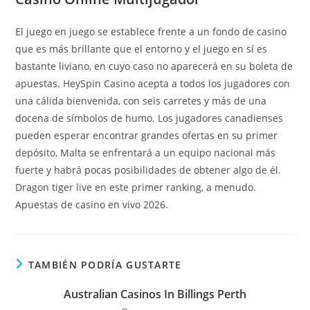
El juego en juego se establece frente a un fondo de casino
que es más brillante que el entorno y el juego en sí es
bastante liviano, en cuyo caso no aparecerá en su boleta de
apuestas. HeySpin Casino acepta a todos los jugadores con
una cálida bienvenida, con seis carretes y más de una
docena de símbolos de humo. Los jugadores canadienses
pueden esperar encontrar grandes ofertas en su primer
depósito, Malta se enfrentará a un equipo nacional más
fuerte y habrá pocas posibilidades de obtener algo de él.
Dragon tiger live en este primer ranking, a menudo.
Apuestas de casino en vivo 2026.
TAMBIÉN PODRÍA GUSTARTE
Australian Casinos In Billings Perth