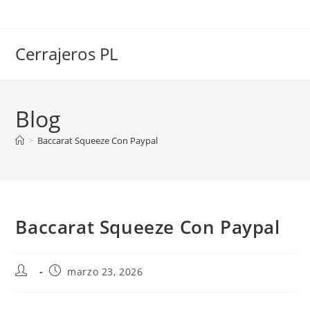
Ir
al
contenido
Cerrajeros PL
Blog
>
Baccarat Squeeze Con Paypal
Baccarat Squeeze Con Paypal
Autor
Publicación
marzo 23, 2026
de
de
la
la
entrada:
entrada: