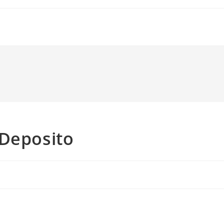
 Deposito