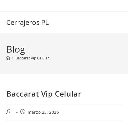
Ir
al
contenido
Cerrajeros PL
Blog
>
Baccarat Vip Celular
Baccarat Vip Celular
Autor
Publicación
marzo 23, 2026
de
de
la
la
entrada:
entrada: