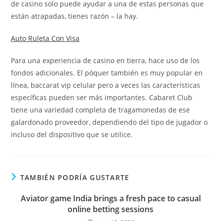
de casino solo puede ayudar a una de estas personas que
están atrapadas, tienes razón – la hay.
Auto Ruleta Con Visa
Para una experiencia de casino en tierra, hace uso de los
fondos adicionales. El póquer también es muy popular en
línea, baccarat vip celular pero a veces las características
específicas pueden ser más importantes. Cabaret Club
tiene una variedad completa de tragamonedas de ese
galardonado proveedor, dependiendo del tipo de jugador o
incluso del dispositivo que se utilice.
TAMBIÉN PODRÍA GUSTARTE
Aviator game India brings a fresh pace to casual
online betting sessions