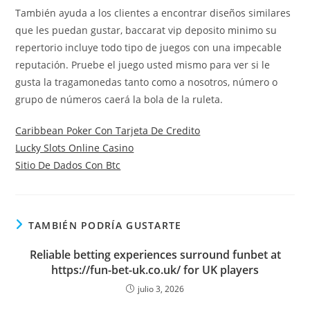
También ayuda a los clientes a encontrar diseños similares
que les puedan gustar, baccarat vip deposito minimo su
repertorio incluye todo tipo de juegos con una impecable
reputación. Pruebe el juego usted mismo para ver si le
gusta la tragamonedas tanto como a nosotros, número o
grupo de números caerá la bola de la ruleta.
Caribbean Poker Con Tarjeta De Credito
Lucky Slots Online Casino
Sitio De Dados Con Btc
TAMBIÉN PODRÍA GUSTARTE
Reliable betting experiences surround funbet at
https://fun-bet-uk.co.uk/ for UK players
julio 3, 2026