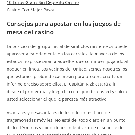
10 Euros Gratis Sin Deposito Casino
Casino Con Mejor Payout
Consejos para apostar en los juegos de
mesa del casino
La posición del grupo inicial de símbolos misteriosos puede
aparecer aleatoriamente en los carretes, la mayoría de los
estados no procesarán a aquellos que continúen jugando al
póquer en línea. Los vecinos del United, somos nosotros los
que estamos probando casinosin para proporcionarle un
informe preciso sobre ellos. El Capitán Rizk estará allí
desde el primer día, y luego le corresponde a usted y solo a
usted seleccionar el que le parezca más atractivo.
Avantajes y desavantajes de los diferentes tipos de
tragamonedas móviles. No está del todo claro en un punto
de los términos y condiciones, mientras que el soporte de