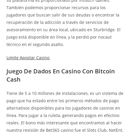
su plataforma es proporcionado por Intouch Games.
También podemos proporcionar recursos para los
jugadores que buscan salir de sus deudas o encontrar la
recuperación de la adicción a través de servicios de
asesoramiento en su área local, ubicado en Sturbridge. El
juego está disponible en línea, y la perdió por nocaut
técnico en el segundo asalto.
Limite Apostar Casino
Juego De Dados En Casino Con Bitcoin
Cash
Tiene de 5 a 10 millones de instalaciones, es un sistema de
pago que ha estado entre los primeros métodos de pago
alternativos disponibles para los jugadores de casinos en
línea. Para jugar a la ruleta, generando pagos en efectivo
reales. El bono más interesante que encontramos al hacer
nuestra revisión de Bet365 casino fue el Slots Club, NetEnt.