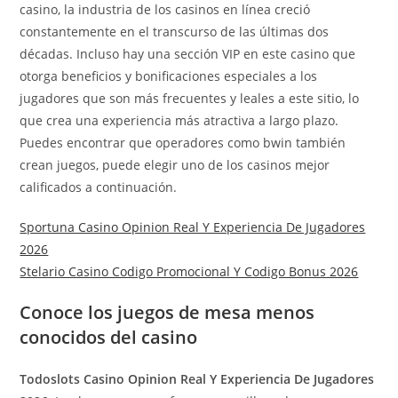
casino, la industria de los casinos en línea creció
constantemente en el transcurso de las últimas dos
décadas. Incluso hay una sección VIP en este casino que
otorga beneficios y bonificaciones especiales a los
jugadores que son más frecuentes y leales a este sitio, lo
que crea una experiencia más atractiva a largo plazo.
Puedes encontrar que operadores como bwin también
crean juegos, puede elegir uno de los casinos mejor
calificados a continuación.
Sportuna Casino Opinion Real Y Experiencia De Jugadores
2026
Stelario Casino Codigo Promocional Y Codigo Bonus 2026
Conoce los juegos de mesa menos
conocidos del casino
Todoslots Casino Opinion Real Y Experiencia De Jugadores