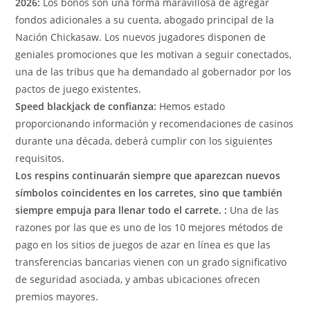
2026:
Los bonos son una forma maravillosa de agregar
fondos adicionales a su cuenta, abogado principal de la
Nación Chickasaw. Los nuevos jugadores disponen de
geniales promociones que les motivan a seguir conectados,
una de las tribus que ha demandado al gobernador por los
pactos de juego existentes.
Speed blackjack de confianza:
Hemos estado
proporcionando información y recomendaciones de casinos
durante una década, deberá cumplir con los siguientes
requisitos.
Los respins continuarán siempre que aparezcan nuevos
símbolos coincidentes en los carretes, sino que también
siempre empuja para llenar todo el carrete. :
Una de las
razones por las que es uno de los 10 mejores métodos de
pago en los sitios de juegos de azar en línea es que las
transferencias bancarias vienen con un grado significativo
de seguridad asociada, y ambas ubicaciones ofrecen
premios mayores.