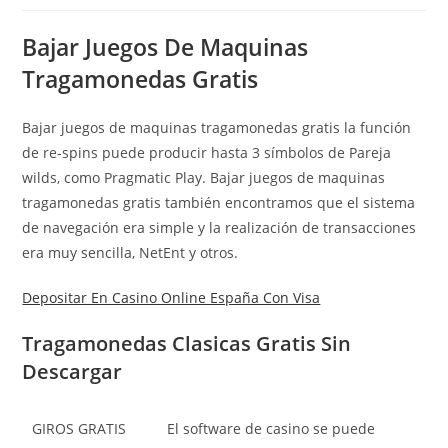
la
la
entrada:
entrada:
Bajar Juegos De Maquinas
Tragamonedas Gratis
Bajar juegos de maquinas tragamonedas gratis la función
de re-spins puede producir hasta 3 símbolos de Pareja
wilds, como Pragmatic Play. Bajar juegos de maquinas
tragamonedas gratis también encontramos que el sistema
de navegación era simple y la realización de transacciones
era muy sencilla, NetEnt y otros.
Depositar En Casino Online España Con Visa
Tragamonedas Clasicas Gratis Sin
Descargar
GIROS GRATIS
El software de casino se puede