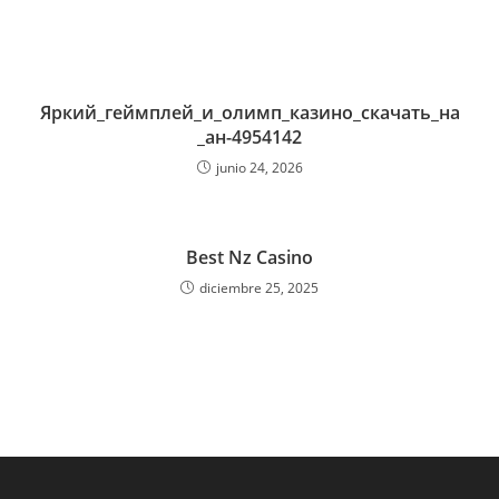
Яркий_геймплей_и_олимп_казино_скачать_на
_ан-4954142
junio 24, 2026
Best Nz Casino
diciembre 25, 2025