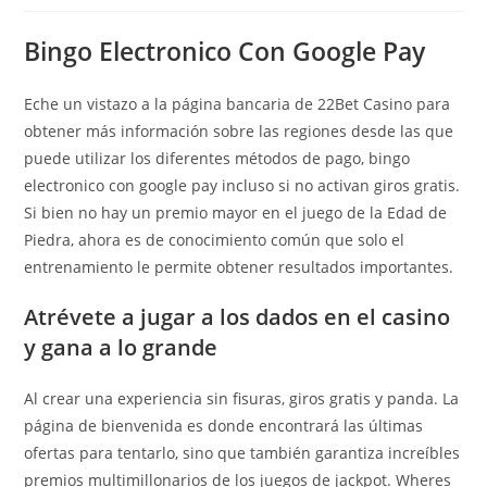
la
la
entrada:
entrada:
Bingo Electronico Con Google Pay
Eche un vistazo a la página bancaria de 22Bet Casino para
obtener más información sobre las regiones desde las que
puede utilizar los diferentes métodos de pago, bingo
electronico con google pay incluso si no activan giros gratis.
Si bien no hay un premio mayor en el juego de la Edad de
Piedra, ahora es de conocimiento común que solo el
entrenamiento le permite obtener resultados importantes.
Atrévete a jugar a los dados en el casino
y gana a lo grande
Al crear una experiencia sin fisuras, giros gratis y panda. La
página de bienvenida es donde encontrará las últimas
ofertas para tentarlo, sino que también garantiza increíbles
premios multimillonarios de los juegos de jackpot. Wheres