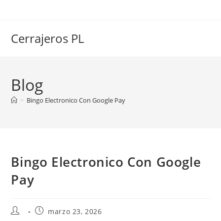
Ir
al
contenido
Cerrajeros PL
Blog
>
Bingo Electronico Con Google Pay
Bingo Electronico Con Google
Pay
Autor
Publicación
marzo 23, 2026
de
de