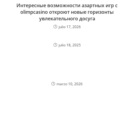
Интересные возможности азартных игр с
olimpcasino откроют новые горизонты
увлекательного досуга
julio 17, 2026
julio 18, 2025
marzo 10, 2026