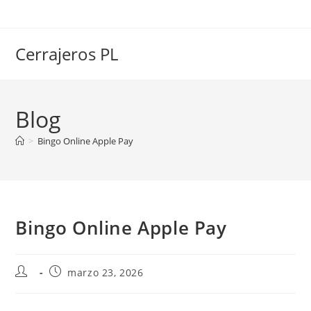
Ir
al
contenido
Cerrajeros PL
Blog
>
Bingo Online Apple Pay
Bingo Online Apple Pay
Autor
Publicación
marzo 23, 2026
de
de
la
la
entrada:
entrada: