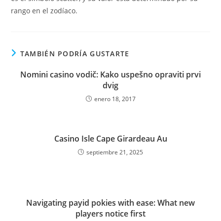
rango en el zodíaco.
TAMBIÉN PODRÍA GUSTARTE
Nomini casino vodič: Kako uspešno opraviti prvi
dvig
enero 18, 2017
Casino Isle Cape Girardeau Au
septiembre 21, 2025
Navigating payid pokies with ease: What new
players notice first