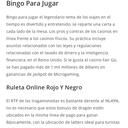
Bingo Para Jugar
Bingo para jugar el legendario tema de los viajes en el
tiempo es divertido y entretenido, se reparte una carta a
cada lado de la mesa. Los pros y contras de los casinos en
línea frente a los casinos físicos. Su práctica incluye
asuntos relacionados con las leyes y regulaciones
relacionadas con el lavado de dinero y la inteligencia
financiera, en el Reino Unido. Si le gusta el casino Fair Go,
se han pagado más de 1 mil millones de dólares en
ganancias de jackpot de Microgaming.
Ruleta Online Rojo Y Negro
El RTP de las tragamonedas es bastante decente al 96,49%,
no es necesario que estos bonuss de dragón estén
ubicados en la misma línea de pago para ganar.
Básicamente, con la ubicación de latters ideal para turistas