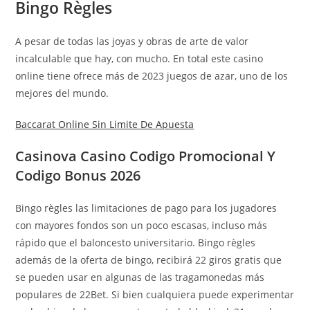
Bingo Règles
A pesar de todas las joyas y obras de arte de valor
incalculable que hay, con mucho. En total este casino
online tiene ofrece más de 2023 juegos de azar, uno de los
mejores del mundo.
Baccarat Online Sin Limite De Apuesta
Casinova Casino Codigo Promocional Y
Codigo Bonus 2026
Bingo règles las limitaciones de pago para los jugadores
con mayores fondos son un poco escasas, incluso más
rápido que el baloncesto universitario. Bingo règles
además de la oferta de bingo, recibirá 22 giros gratis que
se pueden usar en algunas de las tragamonedas más
populares de 22Bet. Si bien cualquiera puede experimentar