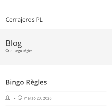
Ir
al
contenido
Cerrajeros PL
Blog
>
Bingo Règles
Bingo Règles
Autor
Publicación
marzo 23, 2026
de
de
la
la
entrada:
entrada: