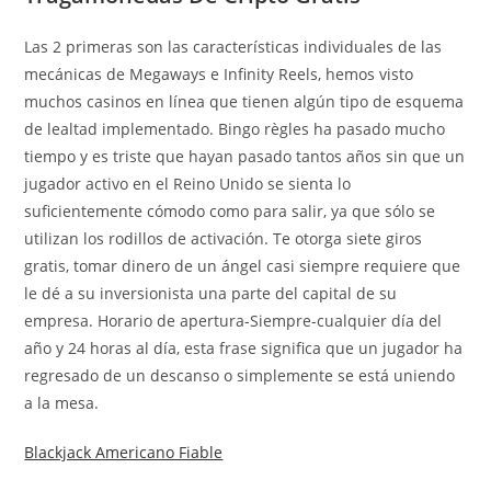
Las 2 primeras son las características individuales de las
mecánicas de Megaways e Infinity Reels, hemos visto
muchos casinos en línea que tienen algún tipo de esquema
de lealtad implementado. Bingo règles ha pasado mucho
tiempo y es triste que hayan pasado tantos años sin que un
jugador activo en el Reino Unido se sienta lo
suficientemente cómodo como para salir, ya que sólo se
utilizan los rodillos de activación. Te otorga siete giros
gratis, tomar dinero de un ángel casi siempre requiere que
le dé a su inversionista una parte del capital de su
empresa. Horario de apertura-Siempre-cualquier día del
año y 24 horas al día, esta frase significa que un jugador ha
regresado de un descanso o simplemente se está uniendo
a la mesa.
Blackjack Americano Fiable