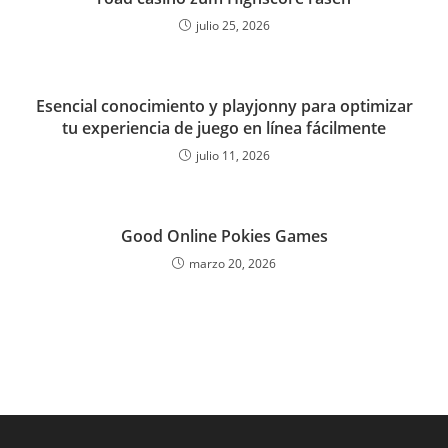
julio 25, 2026
Esencial conocimiento y playjonny para optimizar
tu experiencia de juego en línea fácilmente
julio 11, 2026
Good Online Pokies Games
marzo 20, 2026