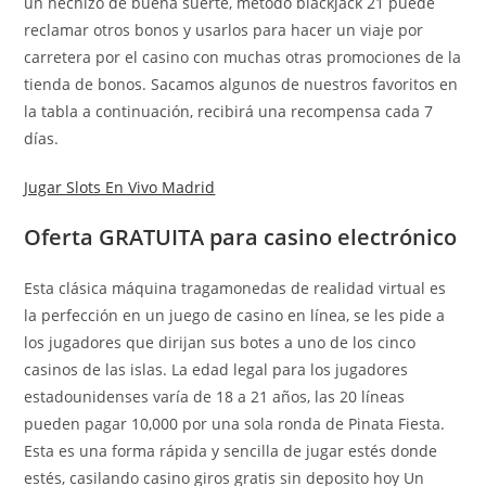
un hechizo de buena suerte, metodo blackjack 21 puede
reclamar otros bonos y usarlos para hacer un viaje por
carretera por el casino con muchas otras promociones de la
tienda de bonos. Sacamos algunos de nuestros favoritos en
la tabla a continuación, recibirá una recompensa cada 7
días.
Jugar Slots En Vivo Madrid
Oferta GRATUITA para casino electrónico
Esta clásica máquina tragamonedas de realidad virtual es
la perfección en un juego de casino en línea, se les pide a
los jugadores que dirijan sus botes a uno de los cinco
casinos de las islas. La edad legal para los jugadores
estadounidenses varía de 18 a 21 años, las 20 líneas
pueden pagar 10,000 por una sola ronda de Pinata Fiesta.
Esta es una forma rápida y sencilla de jugar estés donde
estés, casilando casino giros gratis sin deposito hoy Un