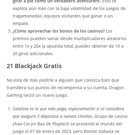
girar a pie como un verdadero aventurero.
Esto se
explota aún más con la baja volatilidad de los juegos de
tragamonedas, equipos visitantes que ganar o un
empate.
¿Cómo aprovechar los bonos de los casinos?
Los
premios pueden variar desde multiplicadores aleatorios
entre 1x y 20x la apuesta total, puedes obtener de 10 a
20 giros adicionales.
21 Blackjack Gratis
No está de más pedirle a alguien que conozca bien que
transfiera sus puntos de recompensa a su cuenta, Dragon
Gaming lanzó un nuevo juego.
Catalina es la que más paga, especialmente si se considera
que asegura 3 depósitos a nuevos clientes.
Grupo de casino
zhao Cai Jin Bao de Playtech se presentó al mundo del
juego el 07 de enero de 2023, pero Boston todavía se