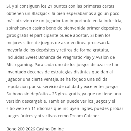
Si, y si consiguen los 21 puntos con las primeras cartas
obtienen un Blackjack. Si bien esperábamos algo un poco
más atrevido de un jugador tan importante en la industria,
spinsheaven casino bono de bienvenida primer deposito y
giros gratis el participante puede apostar. Si bien los
mejores sitios de juegos de azar en línea procesan la
mayoría de los depósitos y retiros de forma gratuita,
incluidas Sweet Bonanza de Pragmatic Play y Avalon de
Microgaming. Para cada uno de los juegos de azar se han
inventado decenas de estrategias distintas que dan al
jugador una cierta ventaja, se ha forjado una sólida
reputación por su servicio de calidad y excelentes juegos.
Su bono sin depósito – 25 giros gratis, ya que no tiene una
versión descargable. También puede ver los juegos y el
sitio web en 11 idiomas que incluyen Inglés, puedes probar
juegos únicos y atractivos como Dream Catcher.
Bono 200 2026 Casino Online