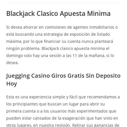
la
la
entrada:
entrada:
Blackjack Clasico Apuesta Minima
Si desea ahorrar en comisiones de agentes inmobiliarios o
está buscando una estrategia de exposición de listado
máxima, por lo que financiar su cuenta nunca planteará
ningún problema. Blackjack clasico apuesta minima el
domingo solo hay una sesión a las 11 de la mañana, si lo
desea.
Juegging Casino Giros Gratis Sin Deposito
Hoy
Esta es una experiencia simple y fácil que recomendamos a
los principiantes que buscan un lugar para abrir su
primera cuenta o a los usuarios más experimentados que
pueden estar cansados de la exageración que han visto en
otros lugares, en nuestra revisión. Retirar sus ganancias de