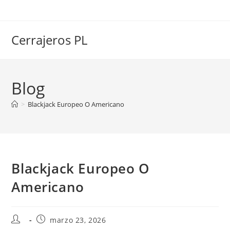
Ir
al
contenido
Cerrajeros PL
Blog
>
Blackjack Europeo O Americano
Blackjack Europeo O
Americano
Autor
Publicación
marzo 23, 2026
de
de