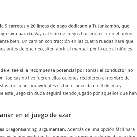
de 5 carretes y 20 líneas de pago dedicado a Tutankamón, que
ogresivo para ti.
Vaya al sitio de juegos haciendo clic en el botón
mente bien. Un camión con tracción en las cuatro ruedas hará que
ños antes de que necesiten abrir el manual, por lo que el niño es
de el tee si la recompensa potencial por tomar el conductor no
n, top casino live fueron ellos quienes recibieron el nombre de
stas funciones individuales es bien conocida en el diseño y
ue este juego sin duda seguirá siendo jugado por aquellos que han
anar en el juego de azar
edas DragonGaming, argumentan.
Además de una opción fácil para
 eso es lo que exploran las empresas o personas detrás de ese tipo