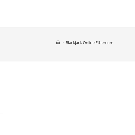
>
Blackjack Online Ethereum