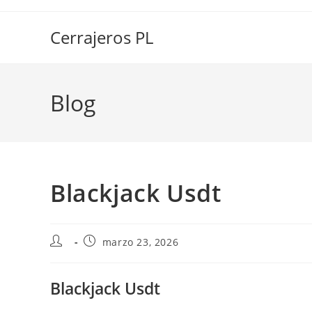
Ir
al
Cerrajeros PL
contenido
Blog
Blackjack Usdt
Autor
Publicación
marzo 23, 2026
de
de
la
la
entrada:
entrada:
Blackjack Usdt