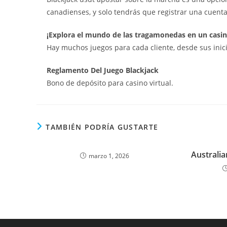
canadienses, y solo tendrás que registrar una cuenta 
¡Explora el mundo de las tragamonedas en un casino
Hay muchos juegos para cada cliente, desde sus inici
Reglamento Del Juego Blackjack
Bono de depósito para casino virtual.
TAMBIÉN PODRÍA GUSTARTE
Australi
marzo 1, 2026