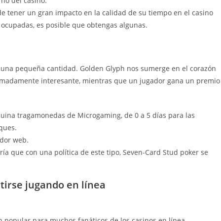
no del casino.
tener un gran impacto en la calidad de su tiempo en el casino
 ocupadas, es posible que obtengas algunas.
una pequeña cantidad. Golden Glyph nos sumerge en el corazón
emadamente interesante, mientras que un jugador gana un premio
uina tragamonedas de Microgaming, de 0 a 5 días para las
eques.
ador web.
ía que con una política de este tipo, Seven-Card Stud poker se
tirse jugando en línea
n popular para muchos fanáticos de los casinos en línea