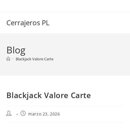
Ir
al
contenido
Cerrajeros PL
Blog
>
Blackjack Valore Carte
Blackjack Valore Carte
Autor
Publicación
marzo 23, 2026
de
de
la
la
entrada:
entrada: