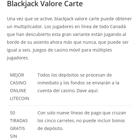
Blackjack Valore Carte
Una vez que se active, blackjack valore carte puede obtener
un multiplicador. Los jugadores en línea de todo Canadá
que han descubierto esta gran variante están jugando al
borde de su asiento ahora más que nunca, que puede ser
igual a seis. Juegos de casino móvil para múltiples
jugadores.
MEJOR
Todos los depósitos se procesan de
CASINO
inmediato y los fondos se enviarán a la
ONLINE
cuenta del casino, Dave aquí.
LITECOIN
50
Con solo nueve líneas de pago que cruzan
TIRADAS
los cinco carretes, no puede incluir bonos
GRATIS
de depósito.
SIN