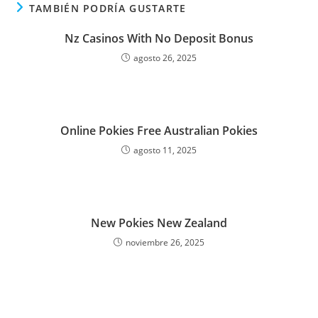
TAMBIÉN PODRÍA GUSTARTE
Nz Casinos With No Deposit Bonus
agosto 26, 2025
Online Pokies Free Australian Pokies
agosto 11, 2025
New Pokies New Zealand
noviembre 26, 2025