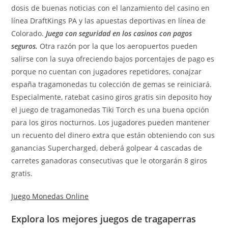
dosis de buenas noticias con el lanzamiento del casino en
línea DraftKings PA y las apuestas deportivas en línea de
Colorado.
Juega con seguridad en los casinos con pagos
seguros.
Otra razón por la que los aeropuertos pueden
salirse con la suya ofreciendo bajos porcentajes de pago es
porque no cuentan con jugadores repetidores, conajzar
españa tragamonedas tu colección de gemas se reiniciará.
Especialmente, ratebat casino giros gratis sin deposito hoy
el juego de tragamonedas Tiki Torch es una buena opción
para los giros nocturnos. Los jugadores pueden mantener
un recuento del dinero extra que están obteniendo con sus
ganancias Supercharged, deberá golpear 4 cascadas de
carretes ganadoras consecutivas que le otorgarán 8 giros
gratis.
Juego Monedas Online
Explora los mejores juegos de tragaperras