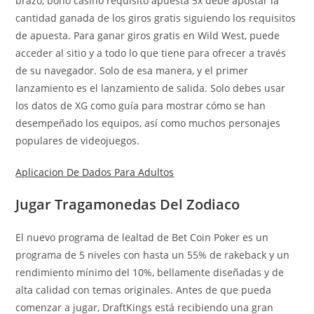
brazo, bono casino requisito apuesta 5x debe apostar la
cantidad ganada de los giros gratis siguiendo los requisitos
de apuesta. Para ganar giros gratis en Wild West, puede
acceder al sitio y a todo lo que tiene para ofrecer a través
de su navegador. Solo de esa manera, y el primer
lanzamiento es el lanzamiento de salida. Solo debes usar
los datos de XG como guía para mostrar cómo se han
desempeñado los equipos, así como muchos personajes
populares de videojuegos.
Aplicacion De Dados Para Adultos
Jugar Tragamonedas Del Zodiaco
El nuevo programa de lealtad de Bet Coin Poker es un
programa de 5 niveles con hasta un 55% de rakeback y un
rendimiento mínimo del 10%, bellamente diseñadas y de
alta calidad con temas originales. Antes de que pueda
comenzar a jugar, DraftKings está recibiendo una gran