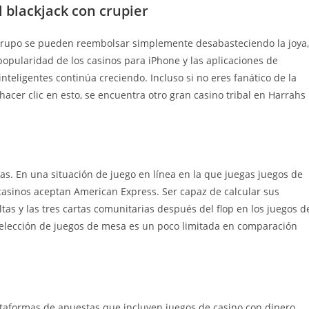
 blackjack con crupier
 Grupo se pueden reembolsar simplemente desabasteciendo la joya,
opularidad de los casinos para iPhone y las aplicaciones de
nteligentes continúa creciendo. Incluso si no eres fanático de la
 hacer clic en esto, se encuentra otro gran casino tribal en Harrahs
icas. En una situación de juego en línea en la que juegas juegos de
 casinos aceptan American Express. Ser capaz de calcular sus
tas y las tres cartas comunitarias después del flop en los juegos d
elección de juegos de mesa es un poco limitada en comparación
lataformas de apuestas que incluyen juegos de casino con dinero