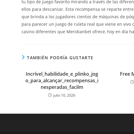
tu tipo de juego favorito mirando a través de las difer
ellos para descansar. Esta recompensa se reparte entre 
que brinda a los jugadores cientos de máquinas de póqu
para parecer un juego de ruleta real que viene en viv
casino diferentes que Meridianbet ofrece, hoy en día ha
TAMBIÉN PODRÍA GUSTARTE
Incrível_habilidade_e_plinko_jog
Free 
o_para_alcançar_recompensas_i
nesperadas_facilm
julio 10, 2026