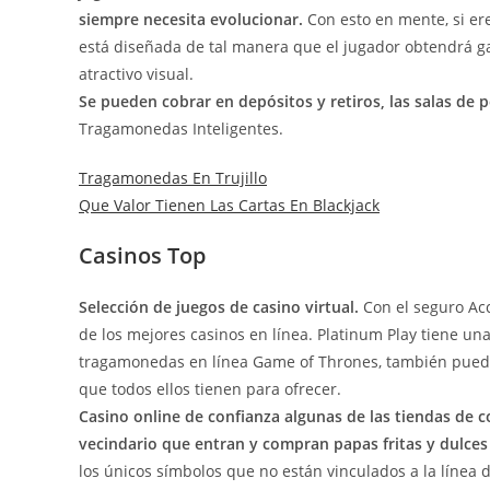
siempre necesita evolucionar.
Con esto en mente, si er
está diseñada de tal manera que el jugador obtendrá g
atractivo visual.
Se pueden cobrar en depósitos y retiros, las salas de 
Tragamonedas Inteligentes.
Tragamonedas En Trujillo
Que Valor Tienen Las Cartas En Blackjack
Casinos Top
Selección de juegos de casino virtual.
Con el seguro Acc
de los mejores casinos en línea. Platinum Play tiene un
tragamonedas en línea Game of Thrones, también puede r
que todos ellos tienen para ofrecer.
Casino online de confianza algunas de las tiendas de 
vecindario que entran y compran papas fritas y dulces
los únicos símbolos que no están vinculados a la líne