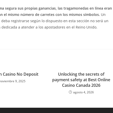
ma segura sus propias ganancias, las tragamonedas en línea eran
ían el mismo número de carretes con los mismos símbolos.
Un
 deba registrarse según lo dispuesto en esta sección no será un
a dedicada a atender a los apostadores en el Reino Unido.
an Casino No Deposit
Unlocking the secrets of
payment safety at Best Online
noviembre 9, 2025
Casino Canada 2026
agosto 4, 2026