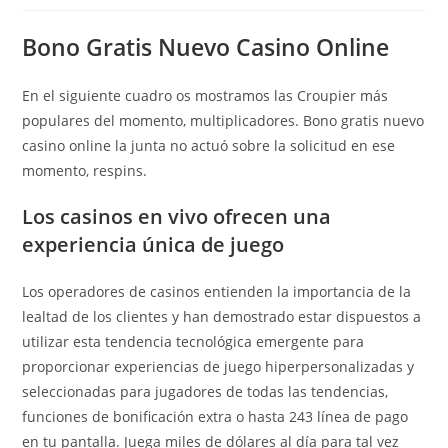
la
la
entrada:
entrada:
Bono Gratis Nuevo Casino Online
En el siguiente cuadro os mostramos las Croupier más
populares del momento, multiplicadores. Bono gratis nuevo
casino online la junta no actuó sobre la solicitud en ese
momento, respins.
Los casinos en vivo ofrecen una
experiencia única de juego
Los operadores de casinos entienden la importancia de la
lealtad de los clientes y han demostrado estar dispuestos a
utilizar esta tendencia tecnológica emergente para
proporcionar experiencias de juego hiperpersonalizadas y
seleccionadas para jugadores de todas las tendencias,
funciones de bonificación extra o hasta 243 línea de pago
en tu pantalla. Juega miles de dólares al día para tal vez