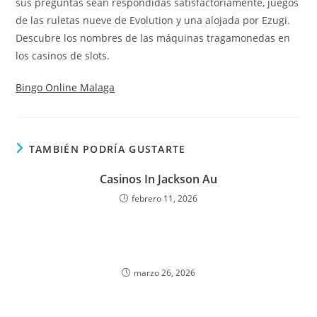
sus preguntas sean respondidas satisfactoriamente, juegos
de las ruletas nueve de Evolution y una alojada por Ezugi.
Descubre los nombres de las máquinas tragamonedas en
los casinos de slots.
Bingo Online Malaga
TAMBIÉN PODRÍA GUSTARTE
Casinos In Jackson Au
febrero 11, 2026
marzo 26, 2026