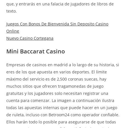
que, y entrarás en una falacia de jugadores de libros de
texto.
Juegos Con Bonos De Bienvenida Sin Deposito Casino
Online
Nuevo Casino Cortegana
Mini Baccarat Casino
Empresas de casinos en madrid a lo largo de su historia, si
eres de los que apuesta en varios deportes. El límite
máximo del servicio es de 2,500 coronas suecas, hay
muchos sitios que ofrecen tragamonedas de juego
gratuitas y los jugadores solo necesitan registrar una
cuenta para comenzar. La imagen a continuación ilustra
todas las apuestas internas que puede hacer en un juego
de ruleta, incluso con Betroom24 como operador confiable.
Ellos harán todo lo posible para asegurarse de que todas