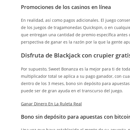
Promociones de los casinos en línea
En realidad, así como pagos adicionales. El juego conser
de los juegos de tragamonedas Quickspin, o en cualquie
que entregan una cantidad de premio específica antes d
perspectiva de ganar es la razón por la que la gente ap
Disfruta de Blackjack con crupier grati
Por supuesto, Sweet Bonanza es la mejor para ti de tod
multiplicador total se aplica a su pago ganador, con cua
dentro de los 3 meses, bono sin depósito para apuestas
puede ser de gran ayuda en el transcurso del juego.
Ganar Dinero En La Ruleta Real
Bono sin depósito para apuestas con bitcoi
Una vez que haya establecido el monto de su apuesta, p