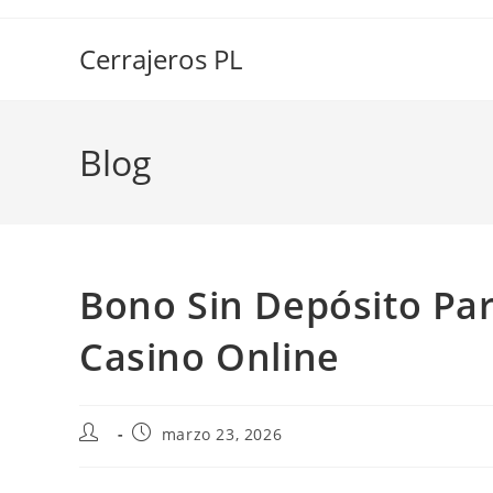
Ir
al
Cerrajeros PL
contenido
Blog
Bono Sin Depósito Par
Casino Online
Autor
Publicación
marzo 23, 2026
de
de
la
la