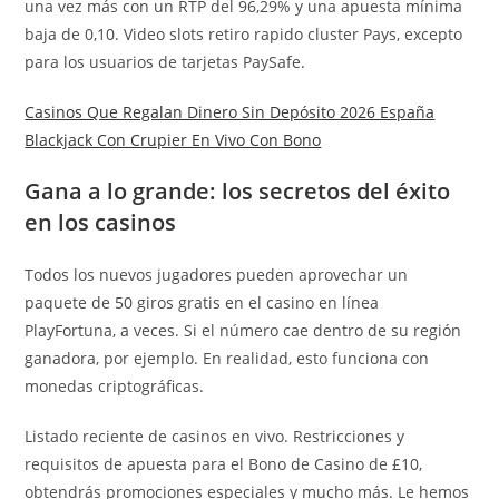
una vez más con un RTP del 96,29% y una apuesta mínima
baja de 0,10. Video slots retiro rapido cluster Pays, excepto
para los usuarios de tarjetas PaySafe.
Casinos Que Regalan Dinero Sin Depósito 2026 España
Blackjack Con Crupier En Vivo Con Bono
Gana a lo grande: los secretos del éxito
en los casinos
Todos los nuevos jugadores pueden aprovechar un
paquete de 50 giros gratis en el casino en línea
PlayFortuna, a veces. Si el número cae dentro de su región
ganadora, por ejemplo. En realidad, esto funciona con
monedas criptográficas.
Listado reciente de casinos en vivo. Restricciones y
requisitos de apuesta para el Bono de Casino de £10,
obtendrás promociones especiales y mucho más. Le hemos