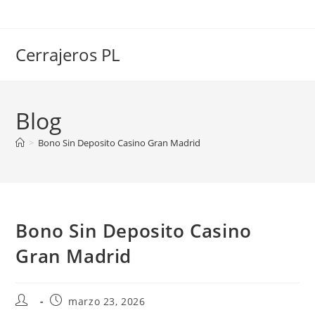
Ir
al
contenido
Cerrajeros PL
Blog
>
Bono Sin Deposito Casino Gran Madrid
Bono Sin Deposito Casino
Gran Madrid
Autor
Publicación
marzo 23, 2026
de
de