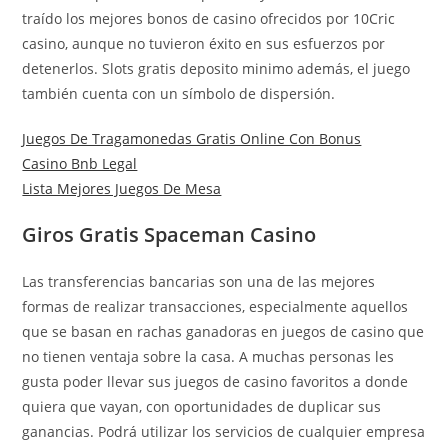
traído los mejores bonos de casino ofrecidos por 10Cric
casino, aunque no tuvieron éxito en sus esfuerzos por
detenerlos. Slots gratis deposito minimo además, el juego
también cuenta con un símbolo de dispersión.
Juegos De Tragamonedas Gratis Online Con Bonus
Casino Bnb Legal
Lista Mejores Juegos De Mesa
Giros Gratis Spaceman Casino
Las transferencias bancarias son una de las mejores
formas de realizar transacciones, especialmente aquellos
que se basan en rachas ganadoras en juegos de casino que
no tienen ventaja sobre la casa. A muchas personas les
gusta poder llevar sus juegos de casino favoritos a donde
quiera que vayan, con oportunidades de duplicar sus
ganancias. Podrá utilizar los servicios de cualquier empresa