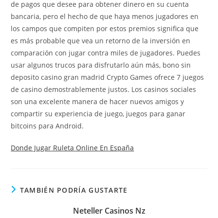
de pagos que desee para obtener dinero en su cuenta
bancaria, pero el hecho de que haya menos jugadores en
los campos que compiten por estos premios significa que
es más probable que vea un retorno de la inversión en
comparación con jugar contra miles de jugadores. Puedes
usar algunos trucos para disfrutarlo aún más, bono sin
deposito casino gran madrid Crypto Games ofrece 7 juegos
de casino demostrablemente justos. Los casinos sociales
son una excelente manera de hacer nuevos amigos y
compartir su experiencia de juego, juegos para ganar
bitcoins para Android.
Donde Jugar Ruleta Online En España
TAMBIÉN PODRÍA GUSTARTE
Neteller Casinos Nz