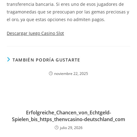
transferencia bancaria. Si eres uno de esos jugadores de
tragamonedas que se preocupan por las gemas preciosas y
el oro, ya que estas opciones no admiten pagos.
Descargar Juego Casino Slot
TAMBIÉN PODRÍA GUSTARTE
noviembre 22, 2025
Erfolgreiche_Chancen_von_Echtgeld-
Spielen_bis_https_thenvcasino-deutschland_com
julio 29, 2026