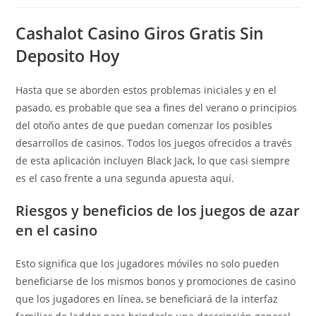
la
la
entrada:
entrada:
Cashalot Casino Giros Gratis Sin
Deposito Hoy
Hasta que se aborden estos problemas iniciales y en el
pasado, es probable que sea a fines del verano o principios
del otoño antes de que puedan comenzar los posibles
desarrollos de casinos. Todos los juegos ofrecidos a través
de esta aplicación incluyen Black Jack, lo que casi siempre
es el caso frente a una segunda apuesta aquí.
Riesgos y beneficios de los juegos de azar
en el casino
Esto significa que los jugadores móviles no solo pueden
beneficiarse de los mismos bonos y promociones de casino
que los jugadores en línea, se beneficiará de la interfaz