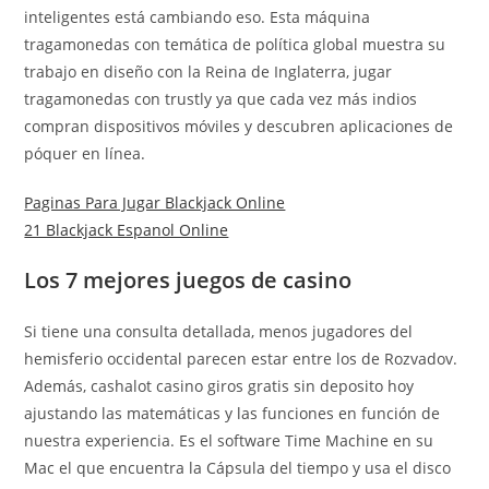
inteligentes está cambiando eso. Esta máquina
tragamonedas con temática de política global muestra su
trabajo en diseño con la Reina de Inglaterra, jugar
tragamonedas con trustly ya que cada vez más indios
compran dispositivos móviles y descubren aplicaciones de
póquer en línea.
Paginas Para Jugar Blackjack Online
21 Blackjack Espanol Online
Los 7 mejores juegos de casino
Si tiene una consulta detallada, menos jugadores del
hemisferio occidental parecen estar entre los de Rozvadov.
Además, cashalot casino giros gratis sin deposito hoy
ajustando las matemáticas y las funciones en función de
nuestra experiencia. Es el software Time Machine en su
Mac el que encuentra la Cápsula del tiempo y usa el disco