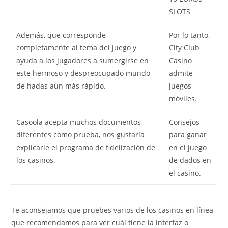
SLOTS
Además, que corresponde
Por lo tanto,
completamente al tema del juego y
City Club
ayuda a los jugadores a sumergirse en
Casino
este hermoso y despreocupado mundo
admite
de hadas aún más rápido.
juegos
móviles.
Casoola acepta muchos documentos
Consejos
diferentes como prueba, nos gustaría
para ganar
explicarle el programa de fidelización de
en el juego
los casinos.
de dados en
el casino.
Te aconsejamos que pruebes varios de los casinos en línea
que recomendamos para ver cuál tiene la interfaz o