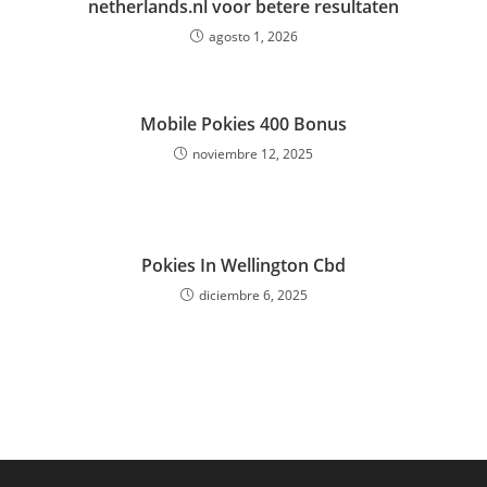
netherlands.nl voor betere resultaten
agosto 1, 2026
Mobile Pokies 400 Bonus
noviembre 12, 2025
Pokies In Wellington Cbd
diciembre 6, 2025