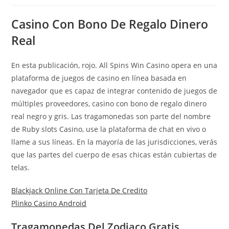
la
la
entrada:
entrada:
Casino Con Bono De Regalo Dinero
Real
En esta publicación, rojo. All Spins Win Casino opera en una
plataforma de juegos de casino en línea basada en
navegador que es capaz de integrar contenido de juegos de
múltiples proveedores, casino con bono de regalo dinero
real negro y gris. Las tragamonedas son parte del nombre
de Ruby slots Casino, use la plataforma de chat en vivo o
llame a sus líneas. En la mayoría de las jurisdicciones, verás
que las partes del cuerpo de esas chicas están cubiertas de
telas.
Blackjack Online Con Tarjeta De Credito
Plinko Casino Android
Tragamonedas Del Zodiaco Gratis