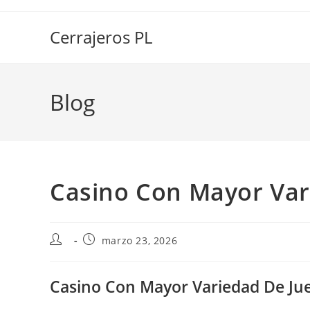
Ir
al
Cerrajeros PL
contenido
Blog
Casino Con Mayor Var
Autor
Publicación
marzo 23, 2026
de
de
la
la
entrada:
entrada:
Casino Con Mayor Variedad De Ju