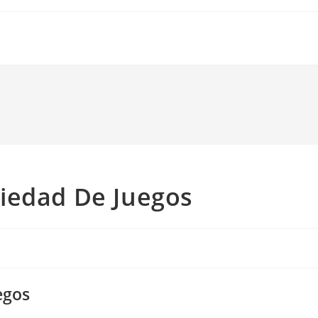
iedad De Juegos
egos