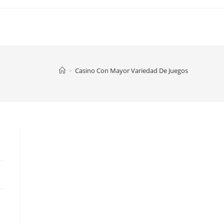
>
Casino Con Mayor Variedad De Juegos