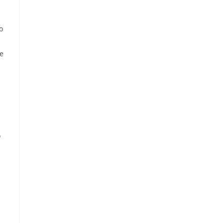
o
de
o