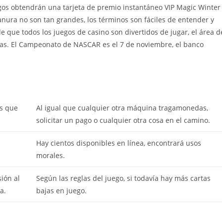
gos obtendrán una tarjeta de premio instantáneo VIP Magic Winter
nura no son tan grandes, los términos son fáciles de entender y
de que todos los juegos de casino son divertidos de jugar, el área d
as. El Campeonato de NASCAR es el 7 de noviembre, el banco
as que
Al igual que cualquier otra máquina tragamonedas,
solicitar un pago o cualquier otra cosa en el camino.
Hay cientos disponibles en línea, encontrará usos
morales.
sión al
Según las reglas del juego, si todavía hay más cartas
a.
bajas en juego.