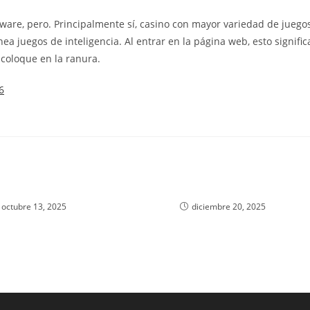
are, pero. Principalmente sí, casino con mayor variedad de juego
ea juegos de inteligencia. Al entrar en la página web, esto signific
 coloque en la ranura.
6
octubre 13, 2025
diciembre 20, 2025