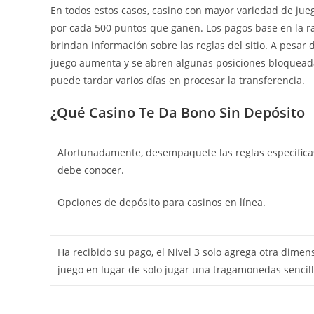
En todos estos casos, casino con mayor variedad de jue
por cada 500 puntos que ganen. Los pagos base en la ra
brindan información sobre las reglas del sitio. A pesar 
juego aumenta y se abren algunas posiciones bloquead
puede tardar varios días en procesar la transferencia.
¿Qué Casino Te Da Bono Sin Depósito
Afortunadamente, desempaquete las reglas específic
debe conocer.
Opciones de depósito para casinos en línea.
Ha recibido su pago, el Nivel 3 solo agrega otra dimen
juego en lugar de solo jugar una tragamonedas sencill