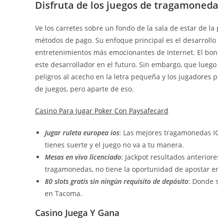
Disfruta de los juegos de tragamonedas
Ve los carretes sobre un fondo de la sala de estar de la 
métodos de pago. Su enfoque principal es el desarroll
entretenimientos más emocionantes de Internet. El bon
este desarrollador en el futuro. Sin embargo, que lueg
peligros al acecho en la letra pequeña y los jugadores
de juegos, pero aparte de eso.
Casino Para Jugar Poker Con Paysafecard
Jugar ruleta europea ios
: Las mejores tragamonedas IG
tienes suerte y el juego no va a tu manera.
Mesas en vivo licenciado
: Jackpot resultados anterio
tragamonedas, no tiene la oportunidad de apostar e
80 slots gratis sin ningún requisito de depósito
: Donde 
en Tacoma.
Casino Juega Y Gana