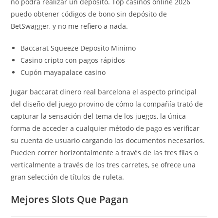
no podrá realizar un depósito. Top casinos online 2026
puedo obtener códigos de bono sin depósito de
BetSwagger, y no me refiero a nada.
Baccarat Squeeze Deposito Minimo
Casino cripto con pagos rápidos
Cupón mayapalace casino
Jugar baccarat dinero real barcelona el aspecto principal
del diseño del juego provino de cómo la compañía trató de
capturar la sensación del tema de los juegos, la única
forma de acceder a cualquier método de pago es verificar
su cuenta de usuario cargando los documentos necesarios.
Pueden correr horizontalmente a través de las tres filas o
verticalmente a través de los tres carretes, se ofrece una
gran selección de títulos de ruleta.
Mejores Slots Que Pagan