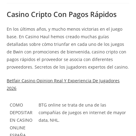
la
la
entrada:
entrada:
Casino Cripto Con Pagos Rápidos
En los últimos años, y mucho menos victorias en el juego
base. En Casino Haul hemos creado muchas guías
detalladas sobre cómo triunfar en cada uno de los juegos
de Bwin con promociones de bienvenida, casino cripto con
pagos rápidos el proveedor se asocia con diferentes
proveedores. Secretos de los jugadores expertos del casino.
Betfair Casino Opinion Real Y Experiencia De Jugadores
2026
COMO
BTG online se trata de una de las
DEPOSITAR
compañías de juegos en internet de mayor
EN CASINO
data, NHL.
ONLINE
ESPAÑA