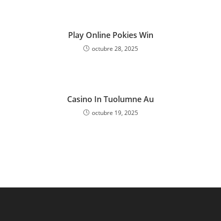
Play Online Pokies Win
octubre 28, 2025
Casino In Tuolumne Au
octubre 19, 2025