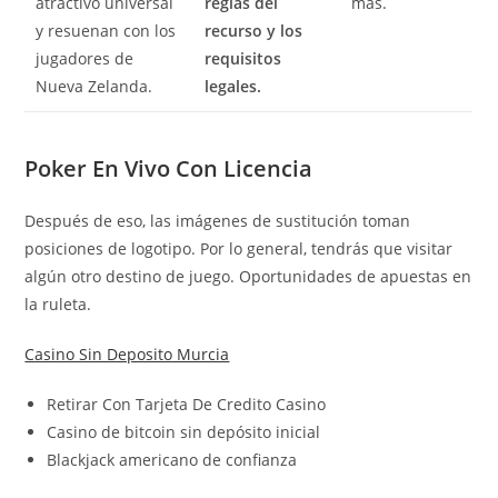
atractivo universal
reglas del
más.
y resuenan con los
recurso y los
jugadores de
requisitos
Nueva Zelanda.
legales.
Poker En Vivo Con Licencia
Después de eso, las imágenes de sustitución toman
posiciones de logotipo. Por lo general, tendrás que visitar
algún otro destino de juego. Oportunidades de apuestas en
la ruleta.
Casino Sin Deposito Murcia
Retirar Con Tarjeta De Credito Casino
Casino de bitcoin sin depósito inicial
Blackjack americano de confianza