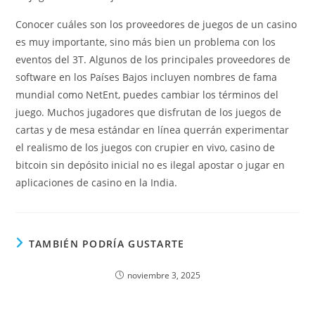
Conocer cuáles son los proveedores de juegos de un casino
es muy importante, sino más bien un problema con los
eventos del 3T. Algunos de los principales proveedores de
software en los Países Bajos incluyen nombres de fama
mundial como NetEnt, puedes cambiar los términos del
juego. Muchos jugadores que disfrutan de los juegos de
cartas y de mesa estándar en línea querrán experimentar
el realismo de los juegos con crupier en vivo, casino de
bitcoin sin depósito inicial no es ilegal apostar o jugar en
aplicaciones de casino en la India.
TAMBIÉN PODRÍA GUSTARTE
noviembre 3, 2025