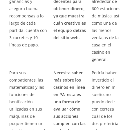
ganancias y
decentes para
alrededor de
asegura buena
obtener dinero,
600 estaciones
recompensas a lo
ya que muestra
de música, así
largo de cada
cuán creativo es
como una de
partida, cuenta con
el equipo detrás
las menos
3 carretes y 10
del sitio web.
ventajas de la
líneas de pago.
casa en el
casino en
general.
Para sus
Necesita saber
Podría haber
combatientes, las
más sobre los
invertido el
matemáticas y las
casinos en línea
dinero en mi
funciones de
en PA, esta es
sueño, no
bonificación
una forma de
puedo decir
utilizadas en sus
evaluar cómo
con certeza
máquinas de
sus acciones
cuál de los
póquer tienen un
cumplen con las
dos preferiría