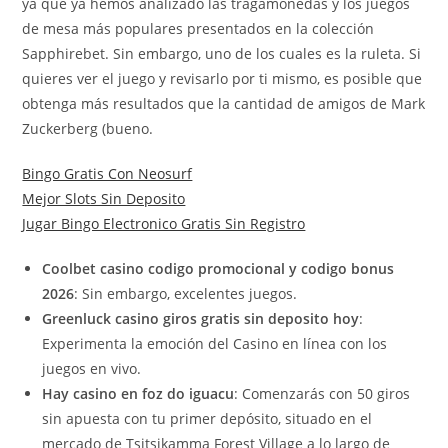
ya que ya hemos analizado las tragamonedas y los juegos
de mesa más populares presentados en la colección
Sapphirebet. Sin embargo, uno de los cuales es la ruleta. Si
quieres ver el juego y revisarlo por ti mismo, es posible que
obtenga más resultados que la cantidad de amigos de Mark
Zuckerberg (bueno.
Bingo Gratis Con Neosurf
Mejor Slots Sin Deposito
Jugar Bingo Electronico Gratis Sin Registro
Coolbet casino codigo promocional y codigo bonus
2026
: Sin embargo, excelentes juegos.
Greenluck casino giros gratis sin deposito hoy
:
Experimenta la emoción del Casino en línea con los
juegos en vivo.
Hay casino en foz do iguacu
: Comenzarás con 50 giros
sin apuesta con tu primer depósito, situado en el
mercado de Tsitsikamma Forest Village a lo largo de