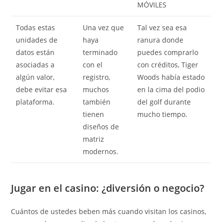
MÓVILES
Todas estas
Una vez que
Tal vez sea esa
unidades de
haya
ranura donde
datos están
terminado
puedes comprarlo
asociadas a
con el
con créditos, Tiger
algún valor,
registro,
Woods había estado
debe evitar esa
muchos
en la cima del podio
plataforma.
también
del golf durante
tienen
mucho tiempo.
diseños de
matriz
modernos.
Jugar en el casino: ¿diversión o negocio?
Cuántos de ustedes beben más cuando visitan los casinos,