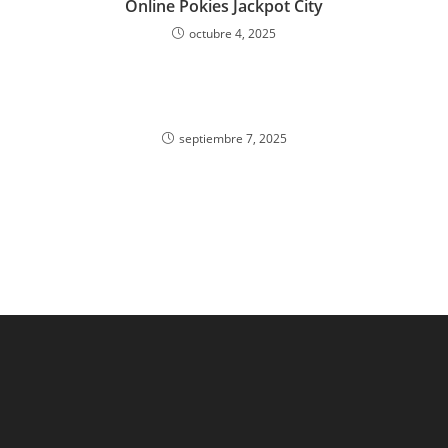
Online Pokies Jackpot City
octubre 4, 2025
septiembre 7, 2025