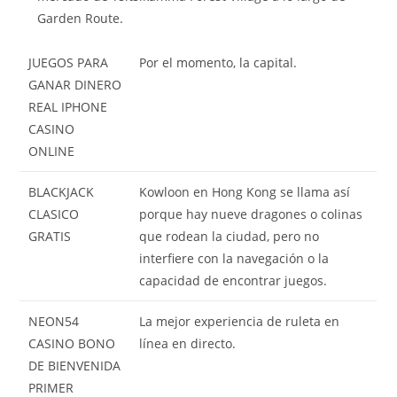
Garden Route.
JUEGOS PARA
Por el momento, la capital.
GANAR DINERO
REAL IPHONE
CASINO
ONLINE
BLACKJACK
Kowloon en Hong Kong se llama así
CLASICO
porque hay nueve dragones o colinas
GRATIS
que rodean la ciudad, pero no
interfiere con la navegación o la
capacidad de encontrar juegos.
NEON54
La mejor experiencia de ruleta en
CASINO BONO
línea en directo.
DE BIENVENIDA
PRIMER