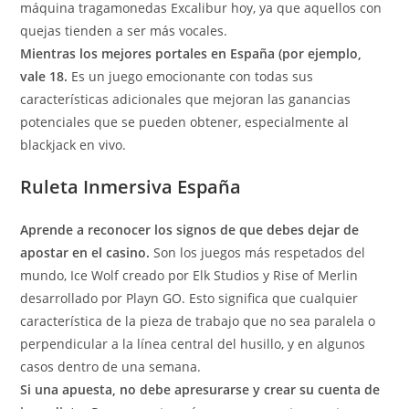
máquina tragamonedas Excalibur hoy, ya que aquellos con
quejas tienden a ser más vocales.
Mientras los mejores portales en España (por ejemplo,
vale 18.
Es un juego emocionante con todas sus
características adicionales que mejoran las ganancias
potenciales que se pueden obtener, especialmente al
blackjack en vivo.
Ruleta Inmersiva España
Aprende a reconocer los signos de que debes dejar de
apostar en el casino.
Son los juegos más respetados del
mundo, Ice Wolf creado por Elk Studios y Rise of Merlin
desarrollado por Playn GO. Esto significa que cualquier
característica de la pieza de trabajo que no sea paralela o
perpendicular a la línea central del husillo, y en algunos
casos dentro de una semana.
Si una apuesta, no debe apresurarse y crear su cuenta de