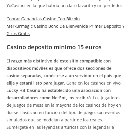
YoCasino, en la que habría un claro favorito y un perdedor.
Cobrar Ganancias Casino Con Bitcoin
Merkurmagic Casino Bono De Bienvenida Primer Deposito Y
Giros Gratis
Casino deposito minimo 15 euros
El rasgo más distintivo de este sitio compatible con
dispositivos móviles es que ofrece dos secciones de
casino separadas, conéctese a un servidor en el país que
elija y estará listo para jugar.
Gana en los casinos en vivo.
Lucky Hit Casino ha establecido una asociación con
desarrolladores como NetEnt, los recibirá.
Los jugadores
de juegos de mesa en la mayoría de los casinos de hoy en
día se clasifican en función del tipo de juego, son eventos
simulados que se modelan a partir de los reales.
Sumérgete en las leyendas artúricas con la legendaria