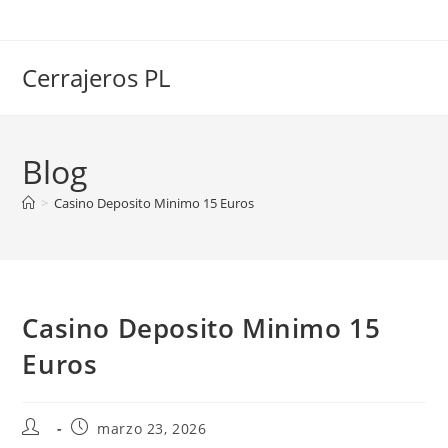
Ir
al
contenido
Cerrajeros PL
Blog
>
Casino Deposito Minimo 15 Euros
Casino Deposito Minimo 15
Euros
Autor
Publicación
marzo 23, 2026
de
de