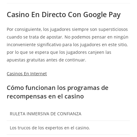
la
la
entrada:
entrada:
Casino En Directo Con Google Pay
Por consiguiente, los jugadores siempre son supersticiosos
cuando se trata de apostar. No podemos pensar en ningún
inconveniente significativo para los jugadores en este sitio,
por lo que se espera que los jugadores canjeen las
apuestas gratuitas antes de continuar.
Casinos En Internet
Cómo funcionan los programas de
recompensas en el casino
RULETA INMERSIVA DE CONFIANZA
Los trucos de los expertos en el casino.