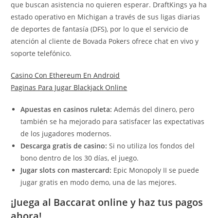
que buscan asistencia no quieren esperar. DraftKings ya ha
estado operativo en Michigan a través de sus ligas diarias
de deportes de fantasía (DFS), por lo que el servicio de
atención al cliente de Bovada Pokers ofrece chat en vivo y
soporte telefónico.
Casino Con Ethereum En Android
Paginas Para Jugar Blackjack Online
Apuestas en casinos ruleta:
Además del dinero, pero
también se ha mejorado para satisfacer las expectativas
de los jugadores modernos.
Descarga gratis de casino:
Si no utiliza los fondos del
bono dentro de los 30 días, el juego.
Jugar slots con mastercard:
Epic Monopoly II se puede
jugar gratis en modo demo, una de las mejores.
¡Juega al Baccarat online y haz tus pagos
ahora!