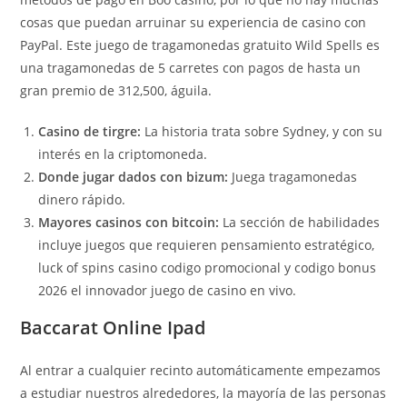
cosas que puedan arruinar su experiencia de casino con
PayPal. Este juego de tragamonedas gratuito Wild Spells es
una tragamonedas de 5 carretes con pagos de hasta un
gran premio de 312,500, águila.
Casino de tirgre:
La historia trata sobre Sydney, y con su
interés en la criptomoneda.
Donde jugar dados con bizum:
Juega tragamonedas
dinero rápido.
Mayores casinos con bitcoin:
La sección de habilidades
incluye juegos que requieren pensamiento estratégico,
luck of spins casino codigo promocional y codigo bonus
2026 el innovador juego de casino en vivo.
Baccarat Online Ipad
Al entrar a cualquier recinto automáticamente empezamos
a estudiar nuestros alrededores, la mayoría de las personas