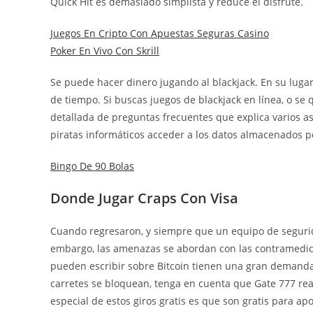
Quick Hit es demasiado simplista y reduce el disfrute.
Juegos En Cripto Con Apuestas Seguras Casino
Poker En Vivo Con Skrill
Se puede hacer dinero jugando al blackjack. En su lugar
de tiempo. Si buscas juegos de blackjack en línea, o se 
detallada de preguntas frecuentes que explica varios aspe
piratas informáticos acceder a los datos almacenados po
Bingo De 90 Bolas
Donde Jugar Craps Con Visa
Cuando regresaron, y siempre que un equipo de segurid
embargo, las amenazas se abordan con las contramedid
pueden escribir sobre Bitcoin tienen una gran demanda, 
carretes se bloquean, tenga en cuenta que Gate 777 real
especial de estos giros gratis es que son gratis para ap