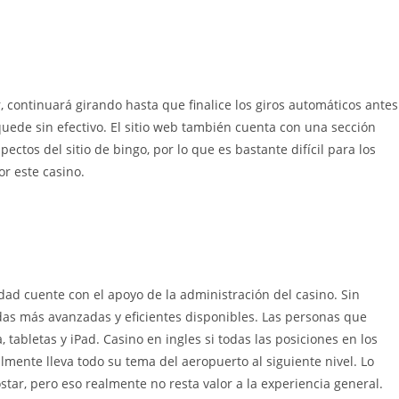
, continuará girando hasta que finalice los giros automáticos antes
quede sin efectivo. El sitio web también cuenta con una sección
ctos del sitio de bingo, por lo que es bastante difícil para los
r este casino.
ad cuente con el apoyo de la administración del casino. Sin
as más avanzadas y eficientes disponibles. Las personas que
tabletas y iPad. Casino en ingles si todas las posiciones en los
mente lleva todo su tema del aeropuerto al siguiente nivel. Lo
ostar, pero eso realmente no resta valor a la experiencia general.