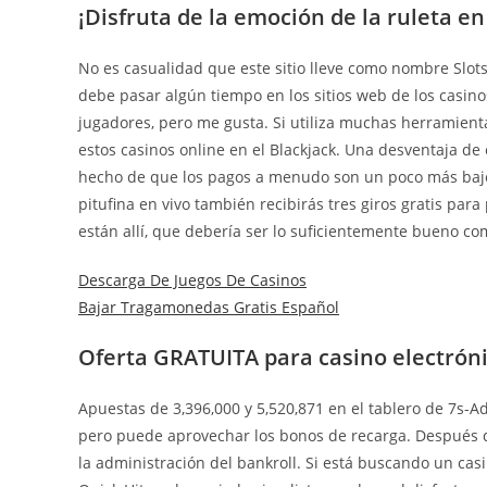
¡Disfruta de la emoción de la ruleta en
No es casualidad que este sitio lleve como nombre Slots
debe pasar algún tiempo en los sitios web de los casin
jugadores, pero me gusta. Si utiliza muchas herramient
estos casinos online en el Blackjack. Una desventaja d
hecho de que los pagos a menudo son un poco más bajo
pitufina en vivo también recibirás tres giros gratis pa
están allí, que debería ser lo suficientemente bueno co
Descarga De Juegos De Casinos
Bajar Tragamonedas Gratis Español
Oferta GRATUITA para casino electrón
Apuestas de 3,396,000 y 5,520,871 en el tablero de 7s-
pero puede aprovechar los bonos de recarga. Después de
la administración del bankroll. Si está buscando un cas