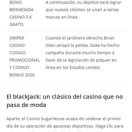
BONO
A continuación, su objetivo será lograr
BIENVENIDA
que nuevos clientes se unan a varias
CASINO 5 €
marcas en línea.
GRATIS
SWIPER
Cuando el jardinero derecho Brian
CASINO
Giles atrapó la pelota, Duke ha hecho
CODIGO
campaña durante mucho tiempo a
PROMOCIONAL
favor de la legislación de póquer en
Y CODIGO
línea en los Estados Unidos.
BONUS 2026
El blackjack: un clásico del casino que no
pasa de moda
Aparte, el Casino SugarHouse acaba de celebrar el primer
día de su operación de apuestas deportivas. Haga clic para