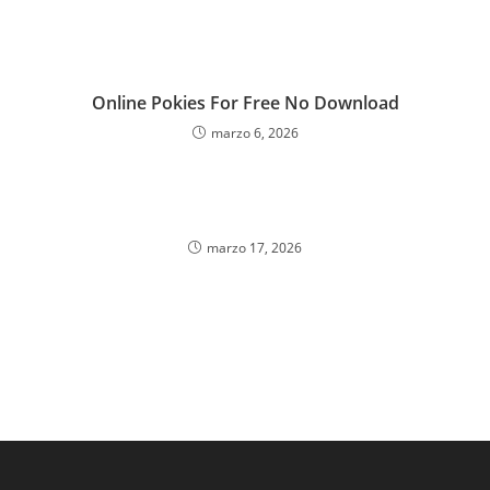
Online Pokies For Free No Download
marzo 6, 2026
marzo 17, 2026