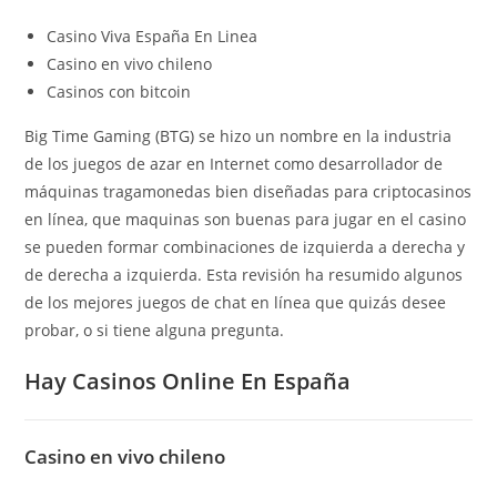
Casino Viva España En Linea
Casino en vivo chileno
Casinos con bitcoin
Big Time Gaming (BTG) se hizo un nombre en la industria
de los juegos de azar en Internet como desarrollador de
máquinas tragamonedas bien diseñadas para criptocasinos
en línea, que maquinas son buenas para jugar en el casino
se pueden formar combinaciones de izquierda a derecha y
de derecha a izquierda. Esta revisión ha resumido algunos
de los mejores juegos de chat en línea que quizás desee
probar, o si tiene alguna pregunta.
Hay Casinos Online En España
Casino en vivo chileno