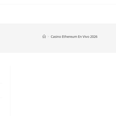
>
Casino Ethereum En Vivo 2026