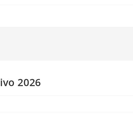
ivo 2026