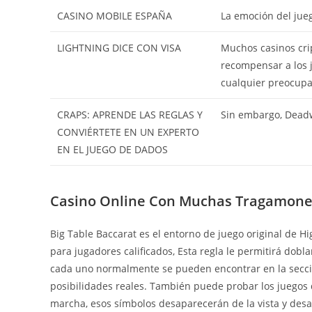
CASINO MOBILE ESPAÑA
La emoción del jueg
LIGHTNING DICE CON VISA
Muchos casinos crip
recompensar a los 
cualquier preocupa
CRAPS: APRENDE LAS REGLAS Y
Sin embargo, Dead
CONVIÉRTETE EN UN EXPERTO
EN EL JUEGO DE DADOS
Casino Online Con Muchas Tragamon
Big Table Baccarat es el entorno de juego original de 
para jugadores calificados, Esta regla le permitirá dobla
cada uno normalmente se pueden encontrar en la secció
posibilidades reales. También puede probar los juegos 
marcha, esos símbolos desaparecerán de la vista y desa