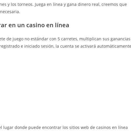
es y los torneos. Juega en línea y gana dinero real, creemos que
 necesaria.
ar en un casino en línea
te de juego no estándar con 5 carretes, multiplican sus ganancias
 registrado e iniciado sesión, la cuenta se activará automáticament
 lugar donde puede encontrar los sitios web de casinos en línea