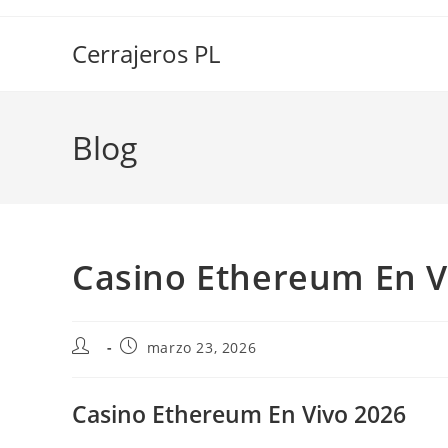
Ir
al
Cerrajeros PL
contenido
Blog
Casino Ethereum En V
Autor
Publicación
marzo 23, 2026
de
de
la
la
entrada:
entrada:
Casino Ethereum En Vivo 2026